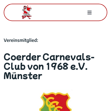
Zum
Inhalt
Toggle
springen
Navigatio
Für Mitglieder
Vereinsmitglied:
Der BWK
Coerder Carnevals-
Kontakt
Club von 1968 e.V.
Münster
Suche
nach: