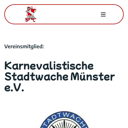
Zum
Inhalt
Toggle
springen
Navigatio
Für Mitglieder
Vereinsmitglied:
Der BWK
Karnevalistische
Kontakt
Stadtwache Münster
e.V.
Suche
nach: