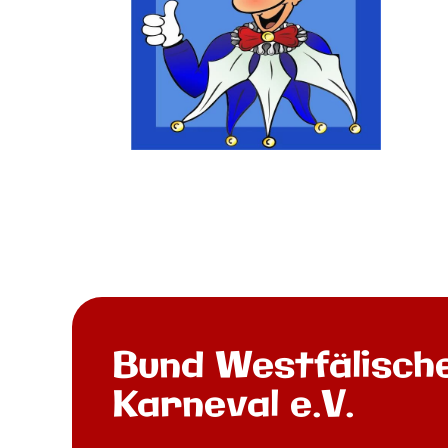
Bund Westfälisch
Karneval e.V.