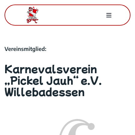
Zum
Inhalt
Toggle
springen
Navigatio
Für Mitglieder
Vereinsmitglied:
Der BWK
Karnevalsverein
Kontakt
„Pickel Jauh“ e.V.
Willebadessen
Suche
nach: