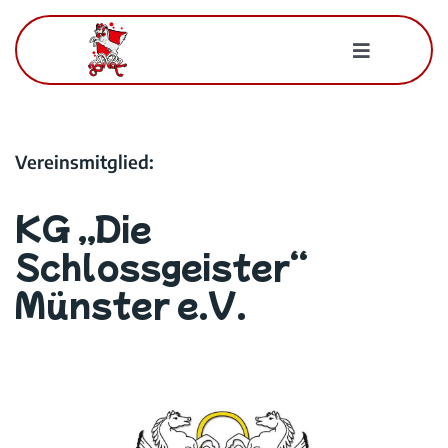
Zum
Inhalt
Toggle
springen
Navigatio
Für Mitglieder
Vereinsmitglied:
Der BWK
KG „Die
Kontakt
Schlossgeister“
Münster e.V.
Suche
nach: