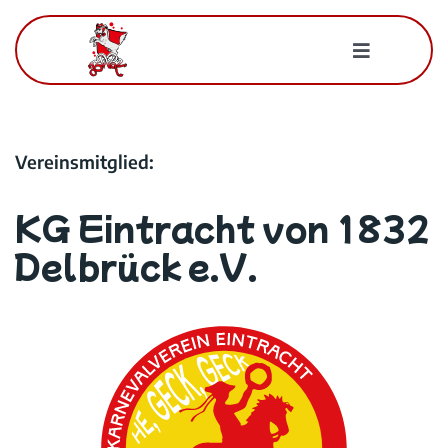
Zum
Inhalt
Toggle
springen
Navigatio
Für Mitglieder
Vereinsmitglied:
Der BWK
KG Eintracht von 1832
Kontakt
Delbrück e.V.
Suche
nach: