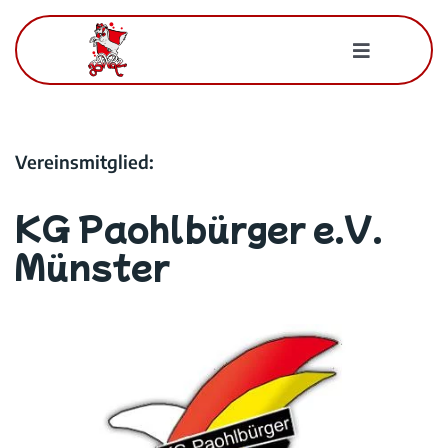
Zum
Inhalt
Toggle
springen
Navigatio
Für Mitglieder
Vereinsmitglied:
Der BWK
KG Paohlbürger e.V.
Kontakt
Münster
Suche
nach: