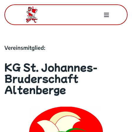
Zum
Inhalt
Toggle
springen
Navigatio
Für Mitglieder
Vereinsmitglied:
Der BWK
KG St. Johannes-
Kontakt
Bruderschaft
Altenberge
Suche
nach: