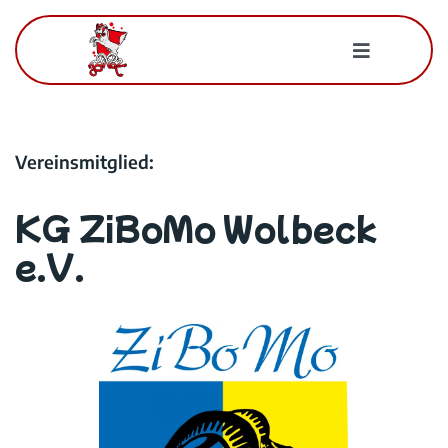
Zum
Inhalt
Toggle
springen
Navigatio
Für Mitglieder
Vereinsmitglied:
Der BWK
KG ZiBoMo Wolbeck
Kontakt
e.V.
Suche
nach: