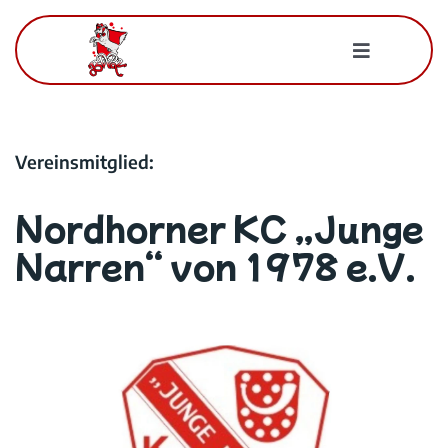
Zum
Inhalt
Toggle
springen
Navigatio
Für Mitglieder
Vereinsmitglied:
Der BWK
Nordhorner KC „Junge
Kontakt
Narren“ von 1978 e.V.
Suche
nach: