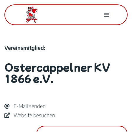
Zum
Inhalt
Toggle
springen
Navigatio
Für Mitglieder
Vereinsmitglied:
Der BWK
Ostercappelner KV
Kontakt
1866 e.V.
Suche
nach:
E-Mail senden
Website besuchen